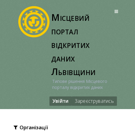
Перейти
до
Місцевий
вмісту
портал
відкритих
даних
Львівщини
Типове рішення Місцевого
порталу відкритих даних
Увійти
Зареєструватись
Організації