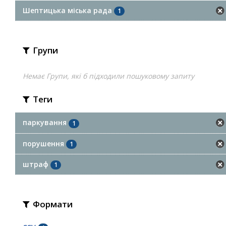
Шептицька міська рада
1
Групи
Немає Групи, які б підходили пошуковому запиту
Теги
паркування
1
порушення
1
штраф
1
Формати