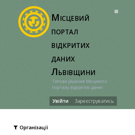
Перейти
до
Місцевий
вмісту
портал
відкритих
даних
Львівщини
Типове рішення Місцевого
порталу відкритих даних
Увійти
Зареєструватись
Організації