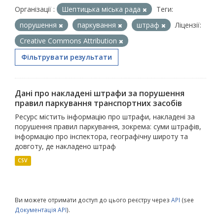
Організації :
Шептицька міська рада
Теги:
порушення
паркування
штраф
Ліцензії:
Creative Commons Attribution
Фільтрувати результати
Дані про накладені штрафи за порушення
правил паркування транспортних засобів
Ресурс містить інформацію про штрафи, накладені за
порушення правил паркування, зокрема: суми штрафів,
інформацію про інспектора, географічну широту та
довготу, де накладено штраф
CSV
Ви можете отримати доступ до цього реєстру через
API
(see
Документація API
).