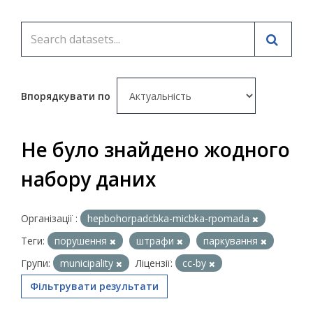
Впорядкувати по
Не було знайдено жодного
набору даних
Організації :
hepbohorpadcbka-micbka-rpomada
Теги:
порушення
штрафи
паркування
Групи:
municipality
Ліцензії:
cc-by
Фільтрувати результати