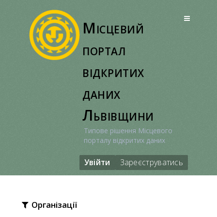
Перейти
до
Місцевий
вмісту
портал
відкритих
даних
Львівщини
Типове рішення Місцевого
порталу відкритих даних
Увійти
Зареєструватись
Організації