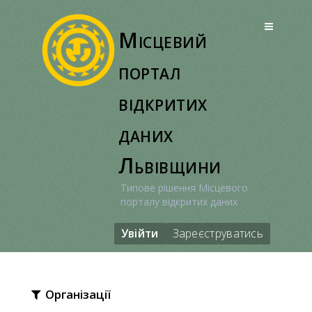
Перейти
до
Місцевий
вмісту
портал
відкритих
даних
Львівщини
Типове рішення Місцевого
порталу відкритих даних
Увійти
Зареєструватись
Організації