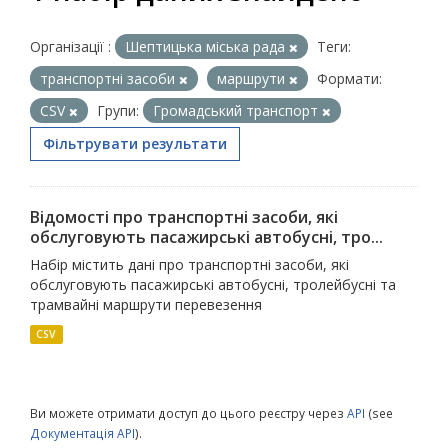
Організації :
Шептицька міська рада
Теги:
транспортні засоби
маршрути
Формати:
CSV
Групи:
Громадський транспорт
Фільтрувати результати
Відомості про транспортні засоби, які
обслуговують пасажирські автобусні, тро...
Набір містить дані про транспортні засоби, які
обслуговують пасажирські автобусні, тролейбусні та
трамвайні маршрути перевезення
CSV
Ви можете отримати доступ до цього реєстру через
API
(see
Документація API
).