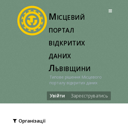
Перейти
до
Місцевий
вмісту
портал
відкритих
даних
Львівщини
Типове рішення Місцевого
порталу відкритих даних
Увійти
Зареєструватись
Організації