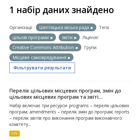
1 набір даних знайдено
Організації :
Шептицька міська рада
Теги:
цільові програми
звіти
Ліцензії:
Creative Commons Attribution
Групи:
Місцеве самоврядування
Фільтрувати результати
Перелік цільових місцевих програм, змін до
цільових місцевих програм та звіті...
Набір включає три ресурси: programs – перелік цільових
програм; amendments – перелік змін до програм; reports
– перелік звітів про виконання програм виконавчого
комітету...
CSV