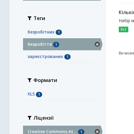
Кількі
Теги
Набір м
XLS
безробітних
1
безробіття
1
Ви може
зареєстрованих
1
Формати
XLS
1
Ліцензії
Creative Commons At...
1