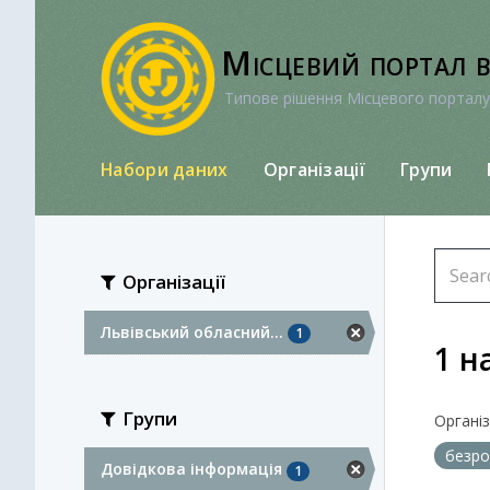
Перейти
до
Місцевий портал 
вмісту
Типове рішення Місцевого порталу
Набори даних
Організації
Групи
Організації
Львівський обласний...
1
1 н
Групи
Організа
безро
Довідкова інформація
1