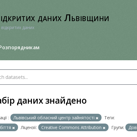
відкритих даних Львівщини
 відкритих даних
Розпорядникам
абір даних знайдено
ції :
Львівський обласний центр зайнятості
Теги:
біття
Ліцензії:
Creative Commons Attribution
Групи:
Дов