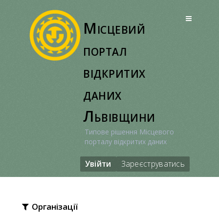
Перейти
до
Місцевий
вмісту
портал
відкритих
даних
Львівщини
Типове рішення Місцевого
порталу відкритих даних
Увійти
Зареєструватись
Організації