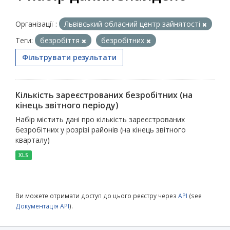
Організації :
Львівський обласний центр зайнятості
Теги:
безробіття
безробітних
Фільтрувати результати
Кількість зареєстрованих безробітних (на
кінець звітного періоду)
Набір містить дані про кількість зареєстрованих
безробітних у розрізі районів (на кінець звітного
кварталу)
XLS
Ви можете отримати доступ до цього реєстру через
API
(see
Документація API
).