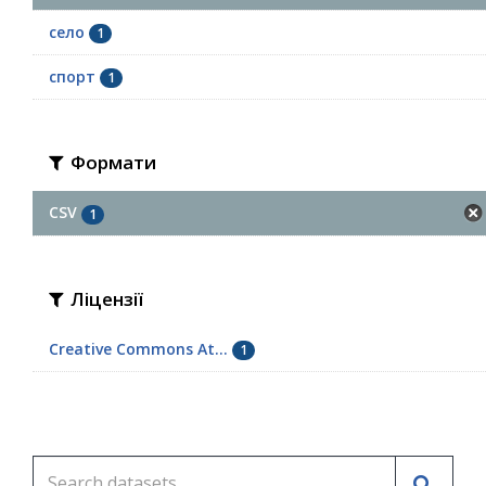
село
1
спорт
1
Формати
CSV
1
Ліцензії
Creative Commons At...
1