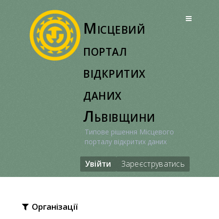
Перейти
до
Місцевий
вмісту
портал
відкритих
даних
Львівщини
Типове рішення Місцевого
порталу відкритих даних
Увійти
Зареєструватись
Організації