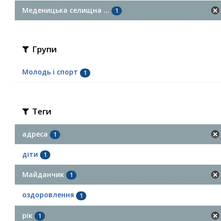
Меденицька селищна ...
1
Групи
Молодь i спорт
1
Теги
адреса
1
діти
1
Майданчик
1
оздоровлення
1
рік
1