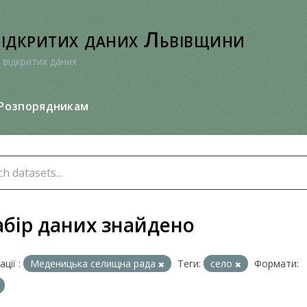
відкритих даних Львівщини
 відкритих даних
Розпорядникам
абір даних знайдено
ції :
Меденицька селищна рада
Теги:
село
Формати: