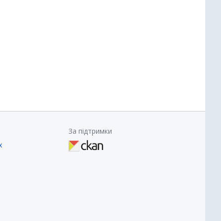
За підтримки
х