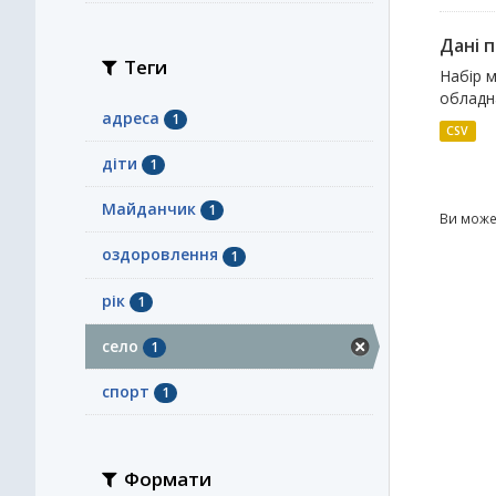
Дані п
Теги
Набір м
обладн
адреса
1
CSV
діти
1
Майданчик
1
Ви може
оздоровлення
1
рік
1
село
1
спорт
1
Формати