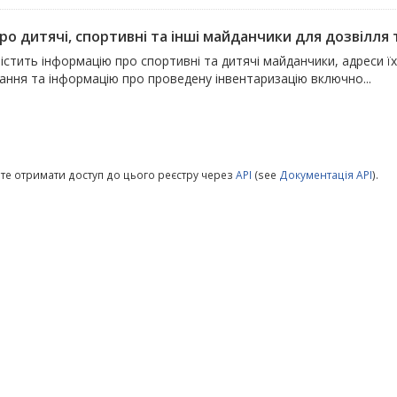
ро дитячі, спортивні та інші майданчики для дозвілля т
істить інформацію про спортивні та дитячі майданчики, адреси ї
ання та інформацію про проведену інвентаризацію включно...
те отримати доступ до цього реєстру через
API
(see
Документація API
).