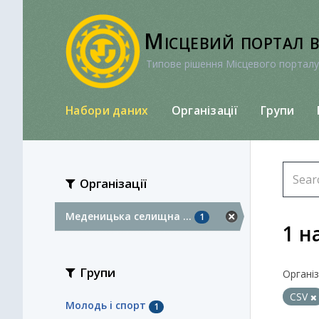
Перейти
до
Місцевий портал 
вмісту
Типове рішення Місцевого порталу
Набори даних
Організації
Групи
Організації
Меденицька селищна ...
1
1 н
Групи
Організа
CSV
Молодь i спорт
1