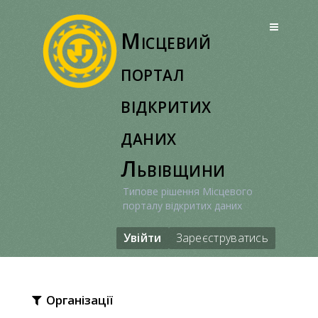
Перейти
до
Місцевий
вмісту
портал
відкритих
даних
Львівщини
Типове рішення Місцевого
порталу відкритих даних
Увійти
Зареєструватись
Організації