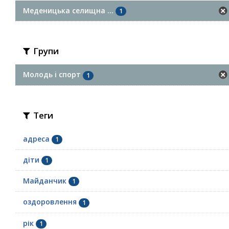
Меденицька селищна ...
1
Групи
Молодь i спорт
1
Теги
адреса
1
діти
1
Майданчик
1
оздоровлення
1
рік
1