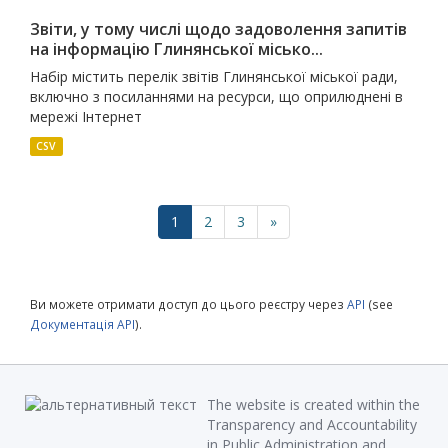
Звіти, у тому числі щодо задоволення запитів
на інформацію Глинянської місько...
Набір містить перелік звітів Глинянської міської ради,
включно з посиланнями на ресурси, що оприлюднені в
мережі Інтернет
CSV
1
2
3
»
Ви можете отримати доступ до цього реєстру через
API
(see
Документація API
).
The website is created within the
Transparency and Accountability
in Public Administration and