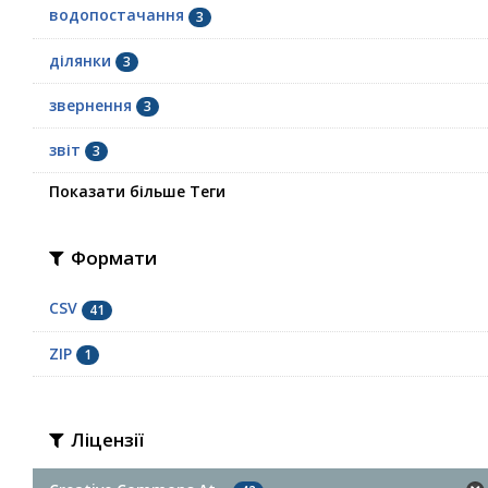
водопостачання
3
ділянки
3
звернення
3
звіт
3
Показати більше Теги
Формати
CSV
41
ZIP
1
Ліцензії