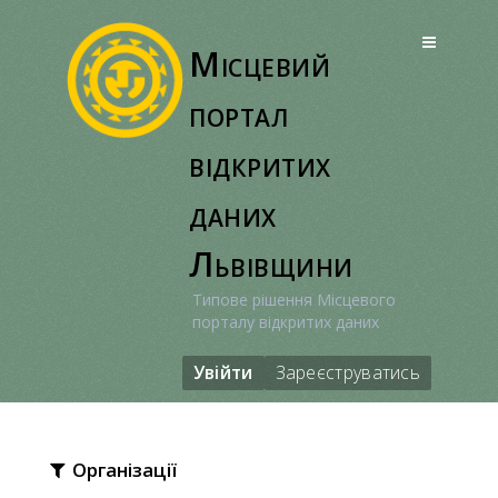
Перейти
до
Місцевий
вмісту
портал
відкритих
даних
Львівщини
Типове рішення Місцевого
порталу відкритих даних
Увійти
Зареєструватись
Організації