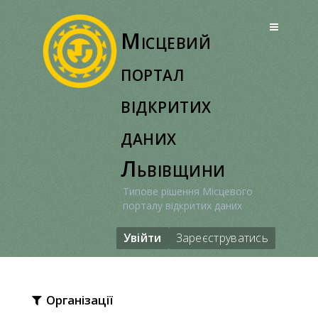
Перейти
до
Місцевий
вмісту
портал
відкритих
даних
Львівщини
Типове рішення Місцевого
порталу відкритих даних
Увійти
Зареєструватись
Організації