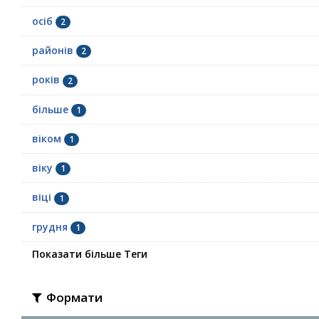
осіб
2
районів
2
років
2
більше
1
віком
1
віку
1
віці
1
грудня
1
Показати більше Теги
Формати