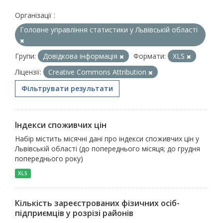
Організації :
Головне управління статистики у Львівській області
Групи:
Довідкова інформація
Формати:
XLS
Ліцензії:
Creative Commons Attribution
Фільтрувати результати
Індекси споживчих цін
Набір містить місячні дані про індекси споживчих цін у
Львівській області (до попереднього місяця; до грудня
попереднього року)
XLS
Кількість зареєстрованих фізичних осіб-
підприємців у розрізі районів