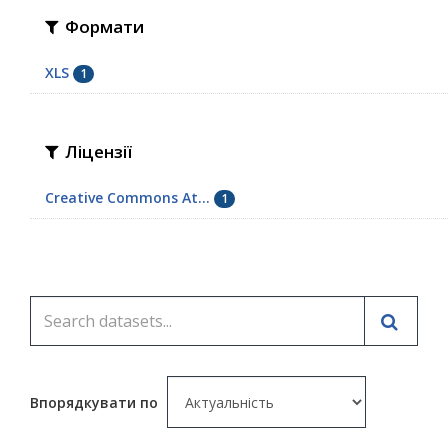
Формати
XLS
1
Ліцензії
Creative Commons At...
1
Впорядкувати по