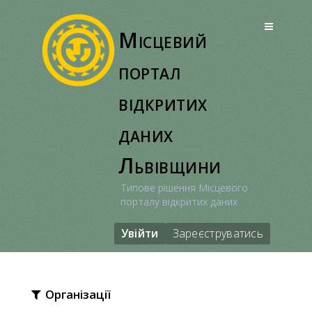
Перейти
до
Місцевий
вмісту
портал
відкритих
даних
Львівщини
Типове рішення Місцевого
порталу відкритих даних
Увійти
Зареєструватись
Організації