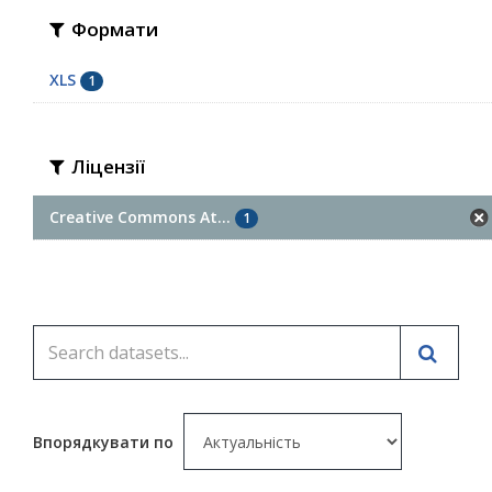
Формати
XLS
1
Ліцензії
Creative Commons At...
1
Впорядкувати по