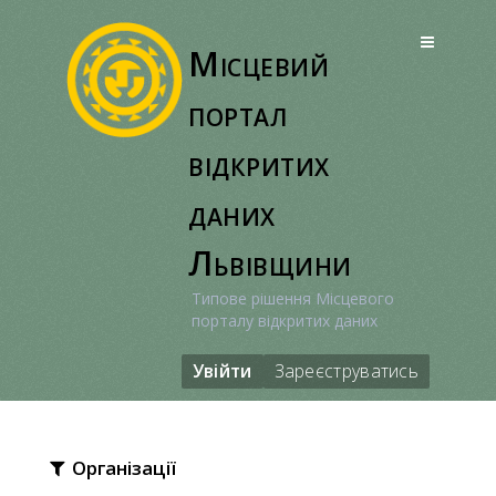
Перейти
до
Місцевий
вмісту
портал
відкритих
даних
Львівщини
Типове рішення Місцевого
порталу відкритих даних
Увійти
Зареєструватись
Організації