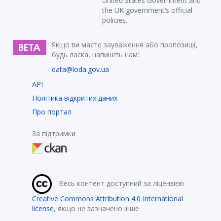
United States Government and
the UK government’s official
policies.
Якщо ви маєте зауваження або пропозиції,
будь ласка, напишіть нам:
data@loda.gov.ua
API
Політика відкритих даних
Про портал
За підтримки
Весь контент доступний за ліцензією
Creative Commons Attribution 4.0 International
license
, якщо не зазначено інше