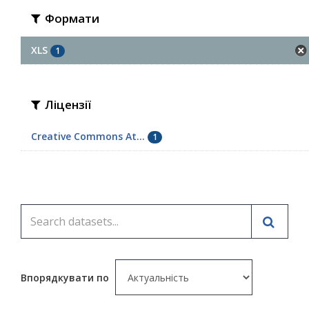
Формати
XLS
1
Ліцензії
Creative Commons At...
1
Впорядкувати по