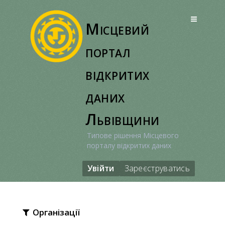
Перейти
до
Місцевий
вмісту
портал
відкритих
даних
Львівщини
Типове рішення Місцевого
порталу відкритих даних
Увійти
Зареєструватись
Організації