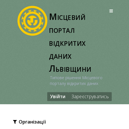
Перейти
до
Місцевий
вмісту
портал
відкритих
даних
Львівщини
Типове рішення Місцевого
порталу відкритих даних
Увійти
Зареєструватись
Організації