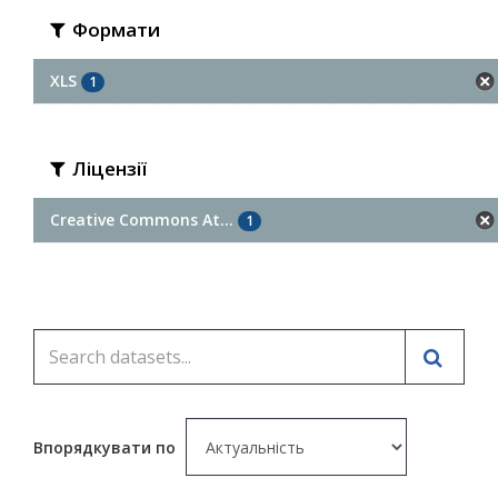
Формати
XLS
1
Ліцензії
Creative Commons At...
1
Впорядкувати по