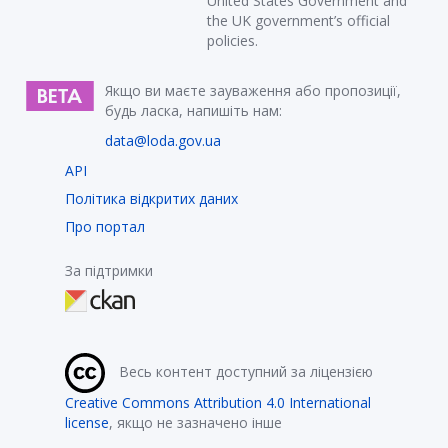
United States Government and
the UK government’s official
policies.
Якщо ви маєте зауваження або пропозиції,
будь ласка, напишіть нам:
data@loda.gov.ua
API
Політика відкритих даних
Про портал
За підтримки
Весь контент доступний за ліцензією
Creative Commons Attribution 4.0 International
license
, якщо не зазначено інше