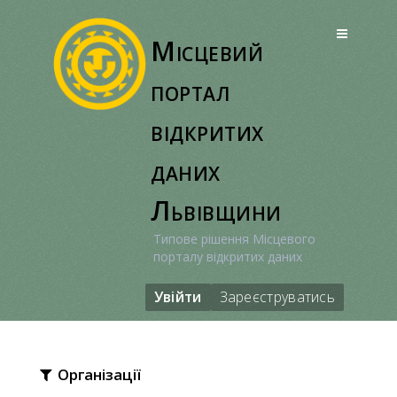
Перейти
до
Місцевий
вмісту
портал
відкритих
даних
Львівщини
Типове рішення Місцевого
порталу відкритих даних
Увійти
Зареєструватись
Організації