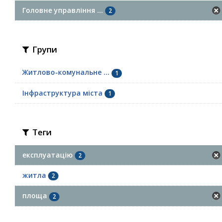
Головне управління ...
2
Групи
Житлово-комунальне ...
1
Інфраструктура міста
1
Теги
експлуатацію
2
житла
2
площа
2