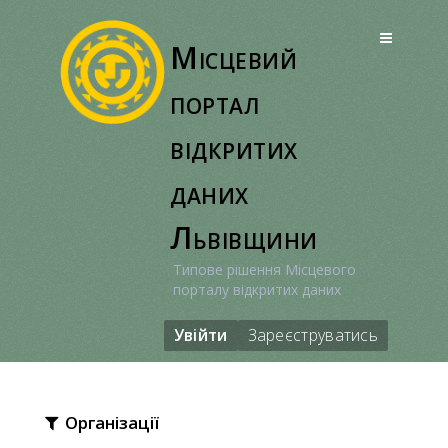
Перейти
до
Місцевий
вмісту
портал
відкритих
даних
Львівщини
Типове рішення Місцевого
порталу відкритих даних
Увійти
Зареєструватись
Організації