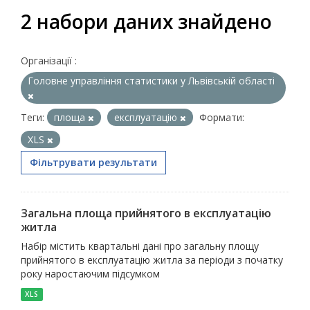
2 набори даних знайдено
Організації :
Головне управління статистики у Львівській області
Теги:
площа
експлуатацію
Формати:
XLS
Фільтрувати результати
Загальна площа прийнятого в експлуатацію
житла
Набір містить квартальні дані про загальну площу
прийнятого в експлуатацію житла за періоди з початку
року наростаючим підсумком
XLS