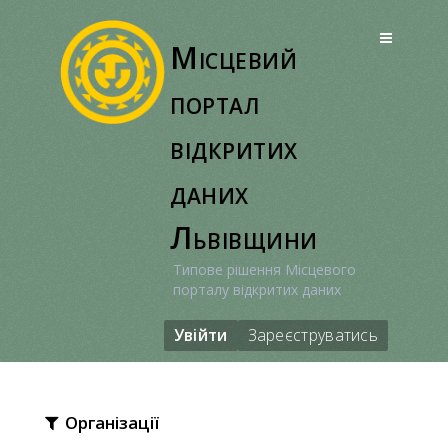
Перейти
до
Місцевий
вмісту
портал
відкритих
даних
Львівщини
Типове рішення Місцевого
порталу відкритих даних
Увійти
Зареєструватись
Організації