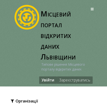
Перейти
до
Місцевий
вмісту
портал
відкритих
даних
Львівщини
Типове рішення Місцевого
порталу відкритих даних
Увійти
Зареєструватись
Організації