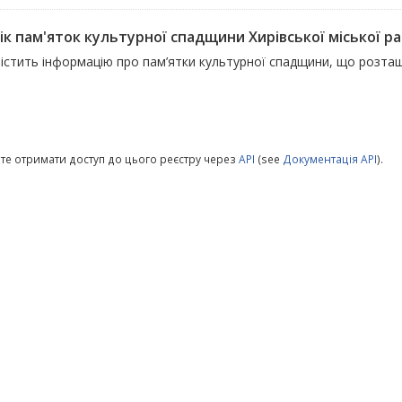
ік пам'яток культурної спадщини Хирівської міської р
істить інформацію про пам’ятки культурної спадщини, що розташо
те отримати доступ до цього реєстру через
API
(see
Документація API
).