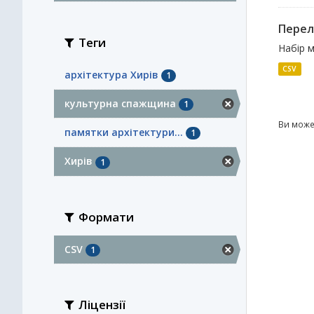
Перел
Теги
Набір м
CSV
архітектура Хирів
1
культурна спажщина
1
Ви може
памятки архітектури...
1
Хирів
1
Формати
CSV
1
Ліцензії