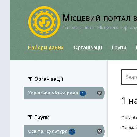
Перейти
до
Місцевий портал 
вмісту
Типове рішення Місцевого порталу
Набори даних
Організації
Групи
Організації
Хирівська міська рада
1
1 н
Групи
Організа
Формат
Освіта і культура
1