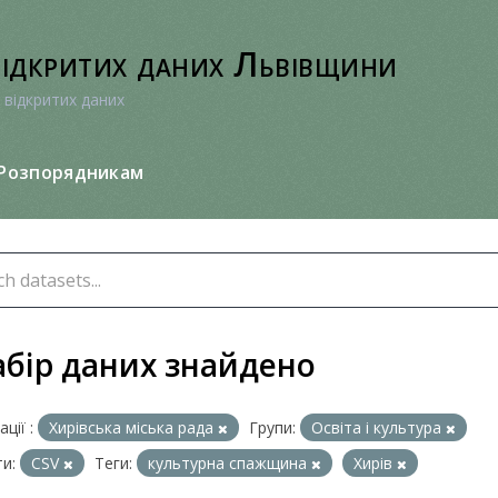
відкритих даних Львівщини
 відкритих даних
Розпорядникам
абір даних знайдено
ції :
Хирівська міська рада
Групи:
Освіта і культура
и:
CSV
Теги:
культурна спажщина
Хирів