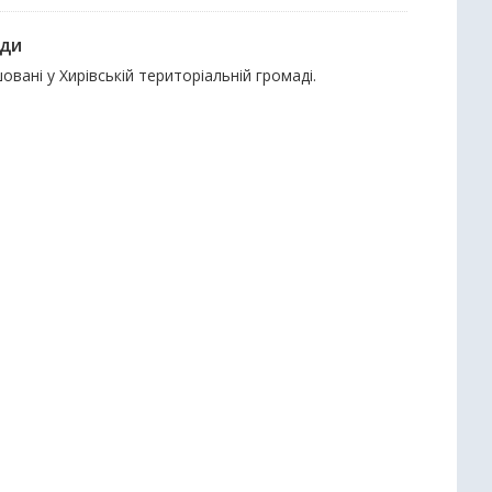
ади
вані у Хирівській територіальній громаді.