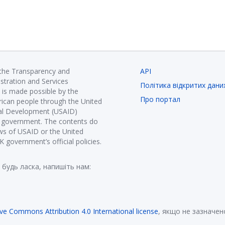
 the Transparency and
API
istration and Services
Політика відкритих дани
is made possible by the
Про портал
ican people through the United
nal Development (USAID)
K government. The contents do
ews of USAID or the United
government’s official policies.
 будь ласка, напишіть нам:
ive Commons Attribution 4.0 International license
, якщо не зазначен