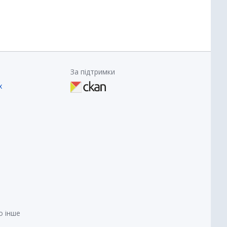
За підтримки
х
о інше