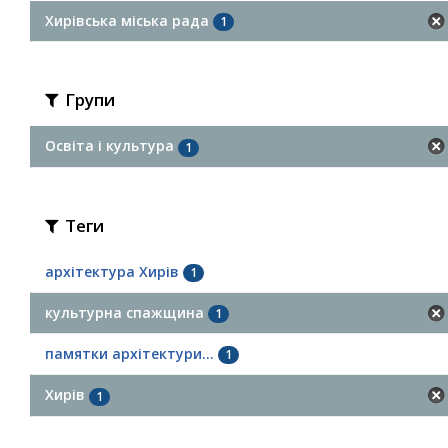
Хирівська міська рада
1
Групи
Освіта і культура
1
Теги
архітектура Хирів
1
культурна спажщина
1
памятки архітектури...
1
Хирів
1