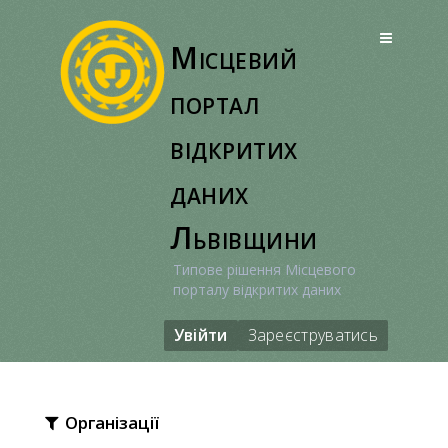
Перейти
до
Місцевий
вмісту
портал
відкритих
даних
Львівщини
Типове рішення Місцевого
порталу відкритих даних
Увійти
Зареєструватись
Організації