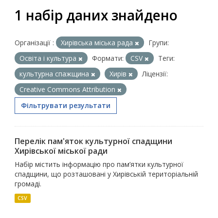
1 набір даних знайдено
Організації :
Хирівська міська рада
Групи:
Освіта і культура
Формати:
CSV
Теги:
культурна спажщина
Хирів
Ліцензії:
Creative Commons Attribution
Фільтрувати результати
Перелік пам'яток культурної спадщини
Хирівської міської ради
Набір містить інформацію про пам’ятки культурної
спадщини, що розташовані у Хирівській територіальній
громаді.
CSV