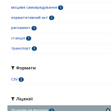
місцеве самоврядування
1
норматитивний акт
1
регламент
1
станція
1
транспорт
1
Формати
CSV
2
Ліцензії
Ліцензію не вказано
2