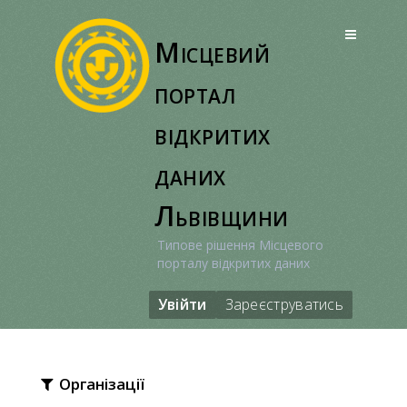
Перейти
до
Місцевий
вмісту
портал
відкритих
даних
Львівщини
Типове рішення Місцевого
порталу відкритих даних
Увійти
Зареєструватись
Організації