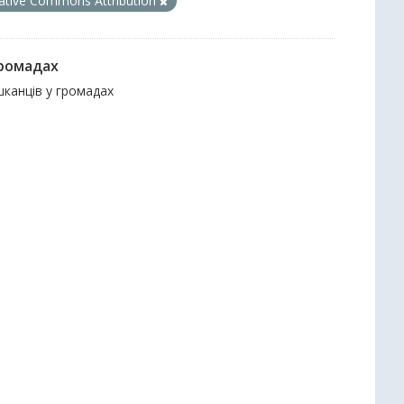
ative Commons Attribution
громадах
ешканців у громадах