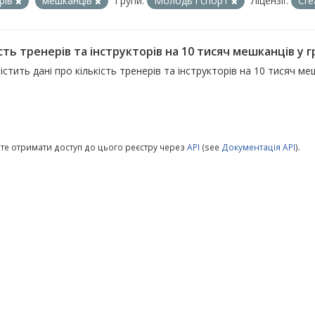
рів
мешканців
Групи:
Молодь i спорт
Ліцензії:
Cre
сть тренерів та інструкторів на 10 тисяч мешканців у 
істить дані про кількість тренерів та інструкторів на 10 тисяч м
те отримати доступ до цього реєстру через
API
(see
Документація API
).