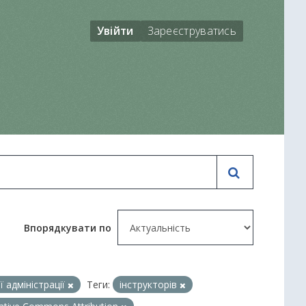
Увійти
Зареєструватись
Впорядкувати по
 адміністрації
Теги:
інструкторів