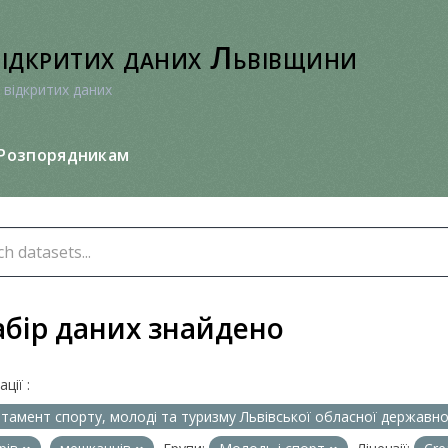
відкритих даних Львівщини
 відкритих даних
Розпорядникам
абір даних знайдено
ції :
тамент спорту, молоді та туризму Львівської обласної державної