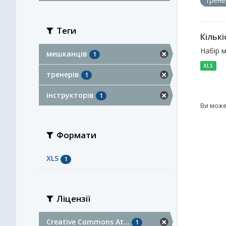
трене
Теги
Кількі
Набір м
мешканців
1
XLS
тренерів
1
інструкторів
1
Ви може
Формати
XLS
1
Ліцензії
Creative Commons At...
1