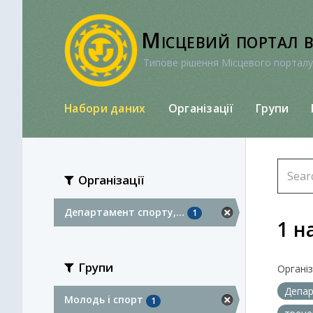
Перейти
до
Місцевий портал 
вмісту
Типове рішення Місцевого порталу
Набори даних
Організації
Групи
Організації
Департамент спорту,...
1
1 н
Групи
Організа
Депар
Молодь i спорт
1