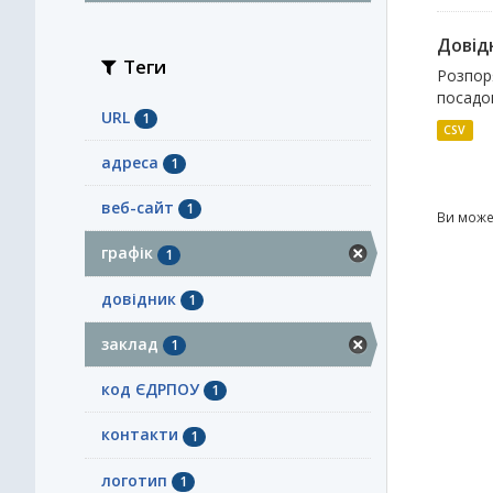
Довідн
Теги
Розпоря
посадов
URL
1
CSV
адреса
1
веб-сайт
1
Ви може
графік
1
довідник
1
заклад
1
код ЄДРПОУ
1
контакти
1
логотип
1