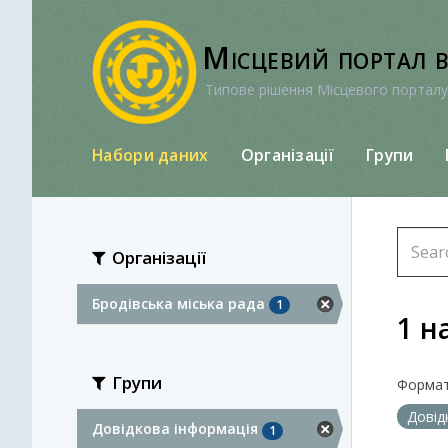
Перейти
до
Місцевий портал 
вмісту
Типове рішення Місцевого порталу
Набори даних
Організації
Групи
Організації
Бродівська міська рада
1
1 н
Групи
Формат
Довід
Довідкова інформація
1