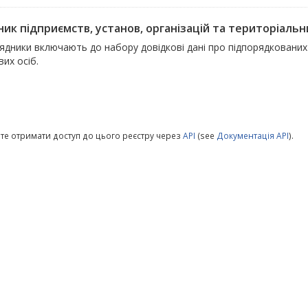
ик підприємств, установ, організацій та територіальни
дники включають до набору довідкові дані про підпорядкованих ю
их осіб.
те отримати доступ до цього реєстру через
API
(see
Документація API
).