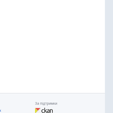
За підтримки
х