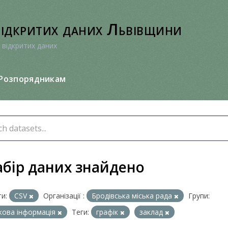
відкритих даних Львівщини
 відкритих даних
Розпорядникам
абір даних знайдено
и:
CSV
Організації :
Бродівська міська рада
Групи:
кова інформація
Теги:
графік
заклад