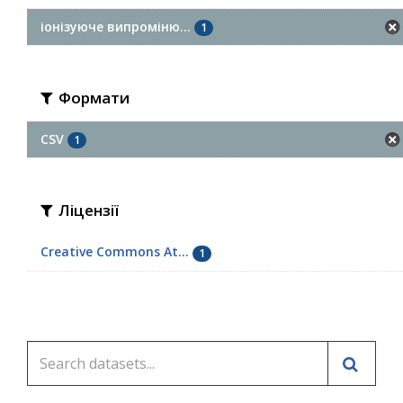
іонізуюче випроміню...
1
Формати
CSV
1
Ліцензії
Creative Commons At...
1