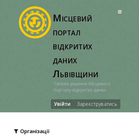
Перейти
до
Місцевий
вмісту
портал
відкритих
даних
Львівщини
Типове рішення Місцевого
порталу відкритих даних
Увійти
Зареєструватись
Організації