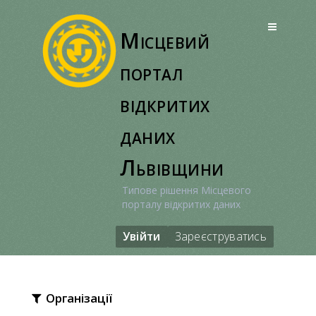
Перейти
до
Місцевий
вмісту
портал
відкритих
даних
Львівщини
Типове рішення Місцевого
порталу відкритих даних
Увійти
Зареєструватись
Організації