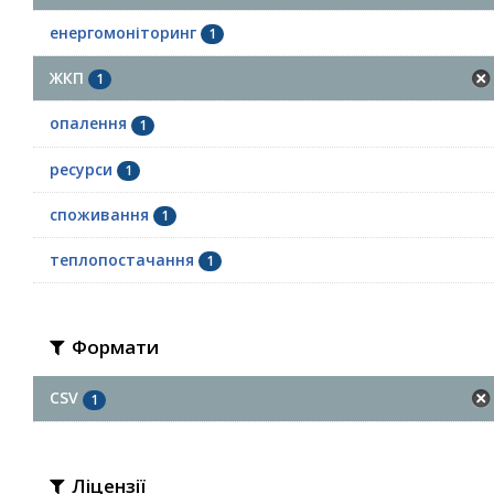
енергомоніторинг
1
ЖКП
1
опалення
1
ресурси
1
споживання
1
теплопостачання
1
Формати
CSV
1
Ліцензії