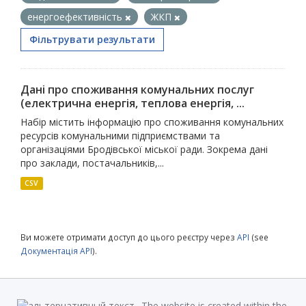
енергоефективність
ЖКП
Фільтрувати результати
Дані про споживання комунальних послуг
(електрична енергія, теплова енергія, ...
Набір містить інформацію про споживання комунальних
ресурсів комунальними підприємствами та
організаціями Бродівської міської ради. Зокрема дані
про заклади, постачальників,...
CSV
Ви можете отримати доступ до цього реєстру через
API
(see
Документація API
).
The website is created within the