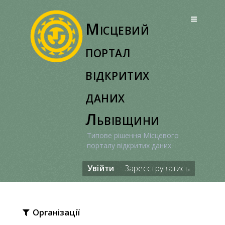
Перейти
до
Місцевий
вмісту
портал
відкритих
даних
Львівщини
Типове рішення Місцевого
порталу відкритих даних
Увійти
Зареєструватись
Організації