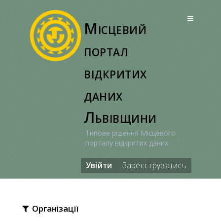
Перейти
до
Місцевий
вмісту
портал
відкритих
даних
Львівщини
Типове рішення Місцевого
порталу відкритих даних
Увійти
Зареєструватись
Організації