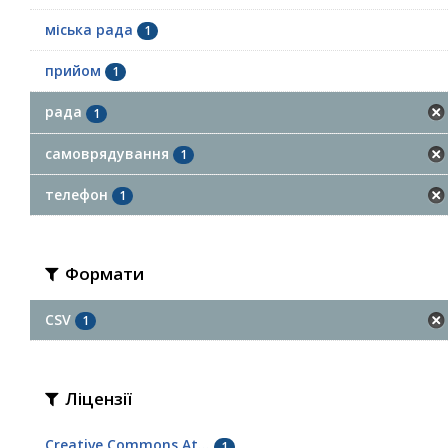
міська рада
1
прийом
1
рада
1
самоврядування
1
телефон
1
Формати
CSV
1
Ліцензії
Creative Commons At...
1