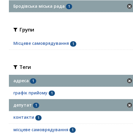
Бродівська міська рада
1
Групи
Місцеве самоврядування
1
Теги
адреса
1
графік прийому
1
депутат
1
контакти
1
місцеве самоврядування
1