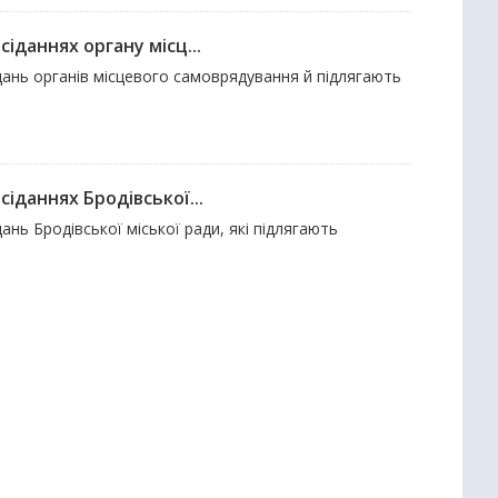
іданнях органу місц...
дань органів місцевого самоврядування й підлягають
іданнях Бродівської...
нь Бродівської міської ради, які підлягають