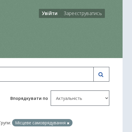
Увійти
Зареєструватись
Впорядкувати по
Групи:
Місцеве самоврядування