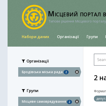
Перейти
до
Місцевий портал 
вмісту
Типове рішення Місцевого порталу
Набори даних
Організації
Групи
Організації
Бродівська міська рада
2
2 н
Групи
Формат
депу
Місцеве самоврядування
2