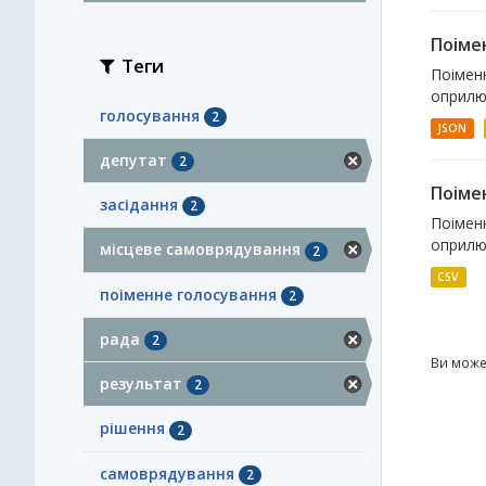
Поімен
Теги
Поімен
оприлюд
голосування
2
JSON
депутат
2
Поіме
засідання
2
Поіменн
оприлюд
місцеве самоврядування
2
CSV
поіменне голосування
2
рада
2
Ви може
результат
2
рішення
2
самоврядування
2