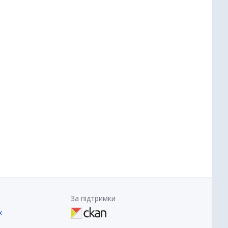
За підтримки
х