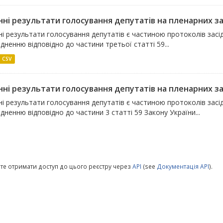
ні результати голосування депутатів на пленарних зас
ні результати голосування депутатів є частиною протоколів засі
ненню відповідно до частини третьої статті 59...
CSV
нні результати голосування депутатів на пленарних зас
і результати голосування депутатів є частиною протоколів засіда
ненню відповідно до частини 3 статті 59 Закону України...
те отримати доступ до цього реєстру через
API
(see
Документація API
).