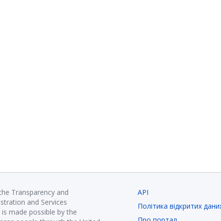
 the Transparency and
API
istration and Services
Політика відкритих дани
is made possible by the
Про портал