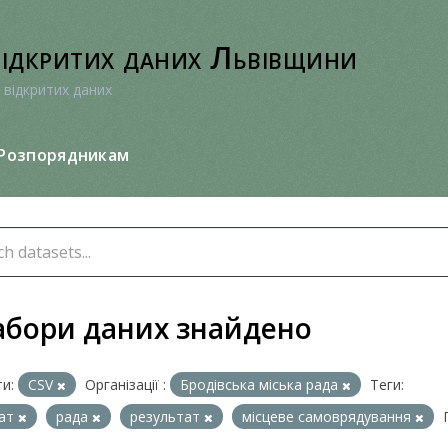
відкритих даних Львівщини
 відкритих даних
Розпорядникам
абори даних знайдено
и:
CSV
Організації :
Бродівська міська рада
Теги:
тат
рада
результат
місцеве самоврядування