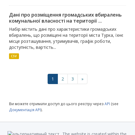
Дані про розміщення громадських вбиралень
комунальної власності на території ...
Набір містить дані про характеристики громадських
вбиралень, що розміщені на території міста Турка, їхнє
місце розташування, утримувачів, графік роботи,
доступність, вартість...
CSV
1
2
3
»
Ви можете отримати доступ до цього реєстру через
API
(see
Документація API
).
The website is created within the