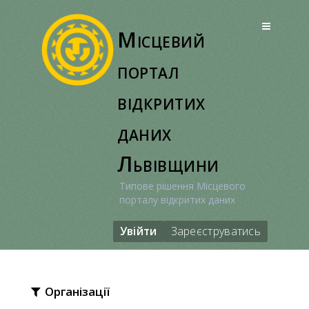
Перейти
до
Місцевий
вмісту
портал
відкритих
даних
Львівщини
Типове рішення Місцевого
порталу відкритих даних
Увійти
Зареєструватись
Організації