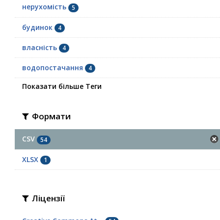
нерухомість
5
будинок
4
власність
4
водопостачання
4
Показати більше Теги
Формати
CSV
54
XLSX
1
Ліцензії