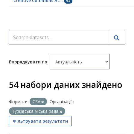
Creative Commons At...
54
Впорядкувати по
54 набори даних знайдено
Формати:
CSV
Організації :
Турківська міська рада
Фільтрувати результати