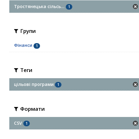
Тростянецька сільсь...
1
Групи
Фінанси
1
Теги
цільові програми
1
Формати
CSV
1