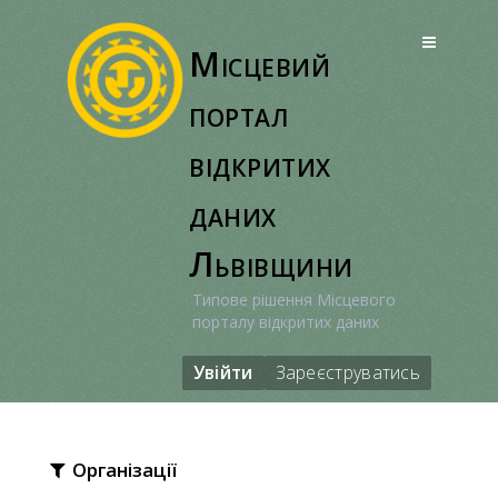
Перейти
до
Місцевий
вмісту
портал
відкритих
даних
Львівщини
Типове рішення Місцевого
порталу відкритих даних
Увійти
Зареєструватись
Організації