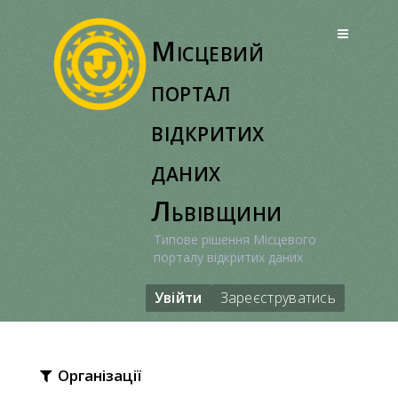
Перейти
до
Місцевий
вмісту
портал
відкритих
даних
Львівщини
Типове рішення Місцевого
порталу відкритих даних
Увійти
Зареєструватись
Організації