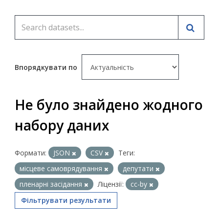
Впорядкувати по
Не було знайдено жодного
набору даних
Формати:
JSON
CSV
Теги:
місцеве самоврядування
депутати
пленарні засідання
Ліцензії:
cc-by
Фільтрувати результати