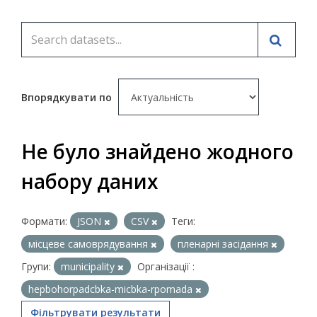
Впорядкувати по
Не було знайдено жодного
набору даних
Формати:
JSON
CSV
Теги:
місцеве самоврядування
пленарні засідання
Групи:
municipality
Організації :
hepbohorpadcbka-micbka-rpomada
Фільтрувати результати