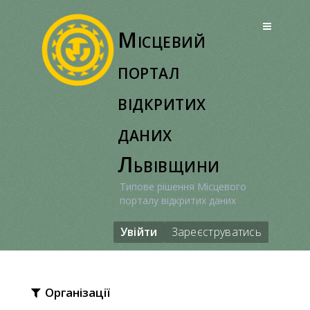
Перейти
до
Місцевий
вмісту
портал
відкритих
даних
Львівщини
Типове рішення Місцевого
порталу відкритих даних
Увійти
Зареєструватись
Організації