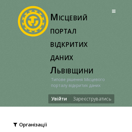
Перейти
до
Місцевий
вмісту
портал
відкритих
даних
Львівщини
Типове рішення Місцевого
порталу відкритих даних
Увійти
Зареєструватись
Організації