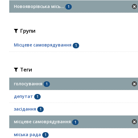
Новояворівська місь...
1
Групи
Місцеве самоврядування
1
Теги
голосування
1
депутат
1
засідання
1
місцеве самоврядування
1
міська рада
1