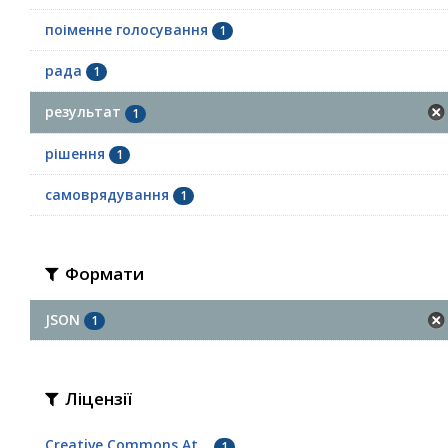
поіменне голосування
1
рада
1
результат
1
рішення
1
самоврядування
1
Формати
JSON
1
Ліцензії
Creative Commons At...
1