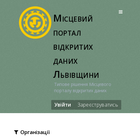
Перейти
до
Місцевий
вмісту
портал
відкритих
даних
Львівщини
Типове рішення Місцевого
порталу відкритих даних
Увійти
Зареєструватись
Організації