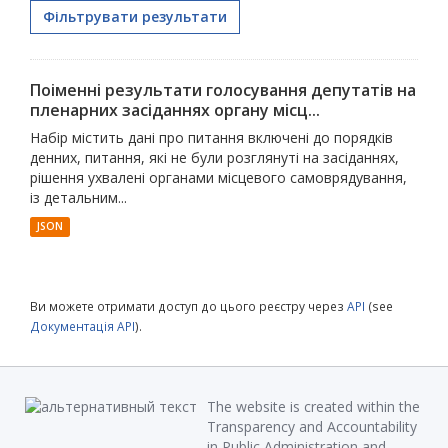
Фільтрувати результати
Поіменні результати голосування депутатів на
пленарних засіданнях органу місц...
Набір містить дані про питання включені до порядків
денних, питання, які не були розглянуті на засіданнях,
рішення ухвалені органами місцевого самоврядування,
із детальним...
JSON
Ви можете отримати доступ до цього реєстру через
API
(see
Документація API
).
The website is created within the
Transparency and Accountability
in Public Administration and