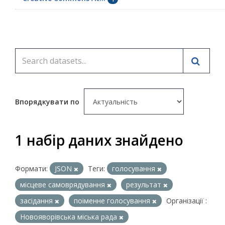
Впорядкувати по
1 набір даних знайдено
Формати:
JSON
Теги:
голосування
місцеве самоврядування
результат
засідання
поіменне голосування
Організації :
Новояворівська міська рада