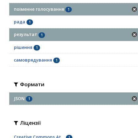
поіменне голосування
1
рада
1
результат
1
рішення
1
самоврядування
1
Формати
JSON
1
Ліцензії
Creative Commons At...
1