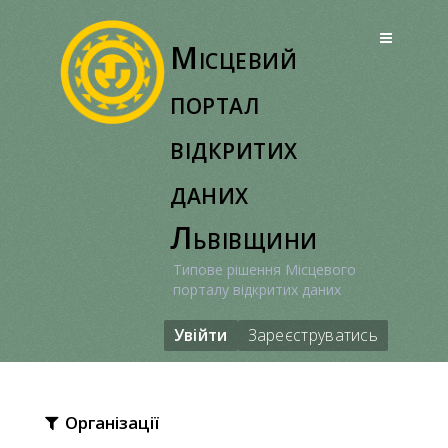
Перейти
до
Місцевий
вмісту
портал
відкритих
даних
Львівщини
Типове рішення Місцевого
порталу відкритих даних
Увійти
Зареєструватись
Організації