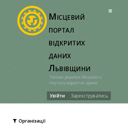
Перейти
до
Місцевий
вмісту
портал
відкритих
даних
Львівщини
Типове рішення Місцевого
порталу відкритих даних
Увійти
Зареєструватись
Організації