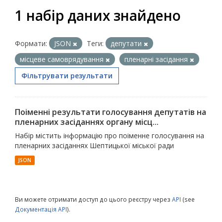
1 набір даних знайдено
Формати:
JSON
Теги:
депутати
місцеве самоврядування
пленарні засідання
Фільтрувати результати
Поіменні результати голосування депутатів на
пленарних засіданнях органу місц...
Набір містить інформацію про поіменне голосування на
пленарних засіданнях Шептицької міської ради
JSON
Ви можете отримати доступ до цього реєстру через
API
(see
Документація API
).