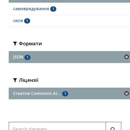
самоврядування
1
сесія
1
Формати
JSON
1
Ліцензії
Creative Commons At...
1