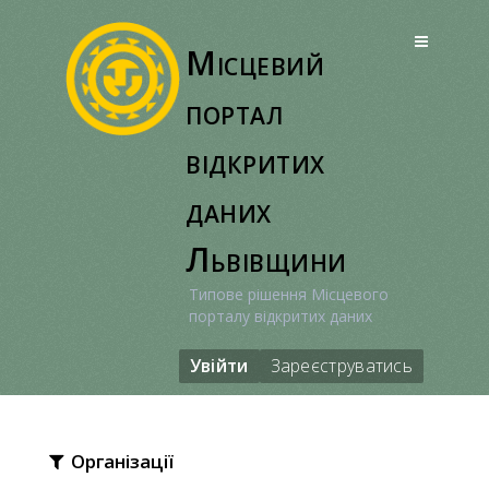
Перейти
до
Місцевий
вмісту
портал
відкритих
даних
Львівщини
Типове рішення Місцевого
порталу відкритих даних
Увійти
Зареєструватись
Організації