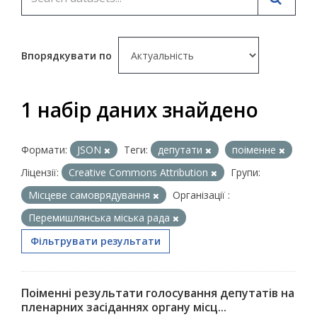
Впорядкувати по
1 набір даних знайдено
Формати:
JSON
Теги:
депутати
поіменне
Ліцензії:
Creative Commons Attribution
Групи:
Місцеве самоврядування
Організації :
Перемишлянська міська рада
Фільтрувати результати
Поіменні результати голосування депутатів на
пленарних засіданнях органу місц...