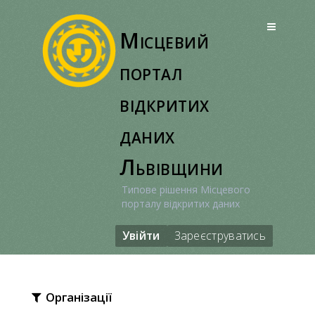
Перейти
до
Місцевий
вмісту
портал
відкритих
даних
Львівщини
Типове рішення Місцевого
порталу відкритих даних
Увійти
Зареєструватись
Організації