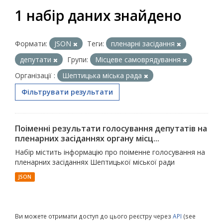
1 набір даних знайдено
Формати:
JSON
Теги:
пленарні засідання
депутати
Групи:
Місцеве самоврядування
Організації :
Шептицька міська рада
Фільтрувати результати
Поіменні результати голосування депутатів на
пленарних засіданнях органу місц...
Набір містить інформацію про поіменне голосування на
пленарних засіданнях Шептицької міської ради
JSON
Ви можете отримати доступ до цього реєстру через
API
(see