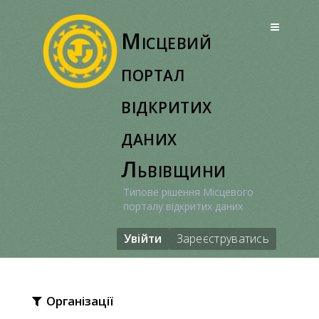
Перейти
до
Місцевий
вмісту
портал
відкритих
даних
Львівщини
Типове рішення Місцевого
порталу відкритих даних
Увійти
Зареєструватись
Організації