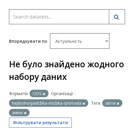
Впорядкувати по
Не було знайдено жодного
набору даних
Формати:
ODS
Організації :
hepbohorpadcbka-micbka-rpomada
Теги:
звіти
зміни
Фільтрувати результати