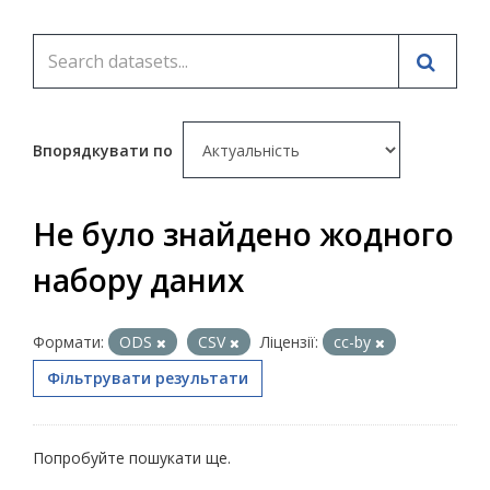
Впорядкувати по
Не було знайдено жодного
набору даних
Формати:
ODS
CSV
Ліцензії:
cc-by
Фільтрувати результати
Попробуйте пошукати ще.