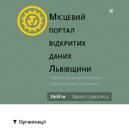
Перейти
до
Місцевий
вмісту
портал
відкритих
даних
Львівщини
Типове рішення Місцевого
порталу відкритих даних
Увійти
Зареєструватись
Організації