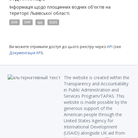
Інформація щодо площинних водних об'єктів на
території Львівської області.
SHX
SHP
qpj
QGIS
Ви можете отримати доступ до цього реєстру через
API
(see
Документація API
).
The website is created within the
Transparency and Accountability
in Public Administration and
Services Program/TAPAS. This
website is made possible by the
generous support of the
American people through the
United States Agency for
International Development
(USAID) alongside UK aid from