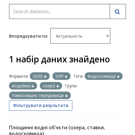
Впорядкувати по
1 набір даних знайдено
Формати:
QGIS
SHP
Теги:
водосховище
водойма
озеро
Групи:
Навколишнє середовище
Фільтрувати результати
Площинні водні об'єкти (озера, ставки,
водосховища)