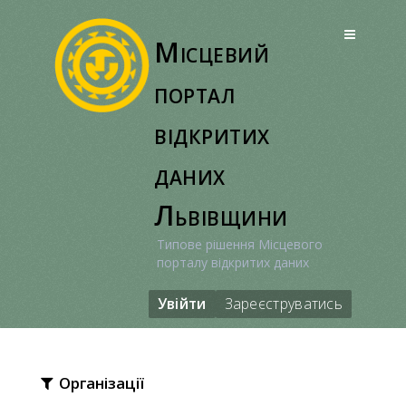
Перейти
до
Місцевий
вмісту
портал
відкритих
даних
Львівщини
Типове рішення Місцевого
порталу відкритих даних
Увійти
Зареєструватись
Організації