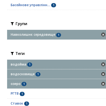
Басейнове управлінн...
1
Групи
Навколишнє середовище
1
Теги
водойма
1
водосховище
1
озеро
1
РГТВ
1
Ставок
1