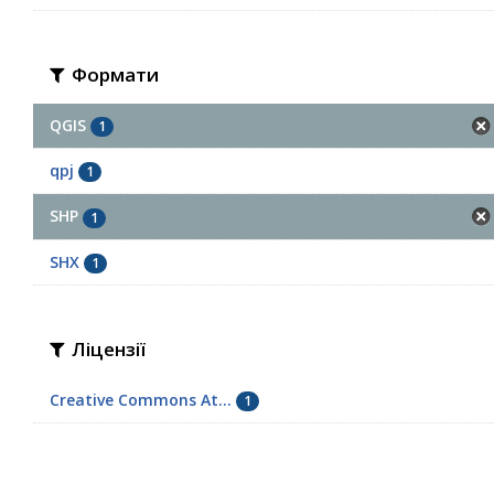
Формати
QGIS
1
qpj
1
SHP
1
SHX
1
Ліцензії
Creative Commons At...
1