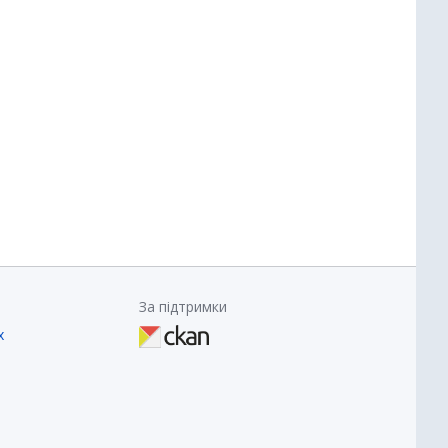
За підтримки
х