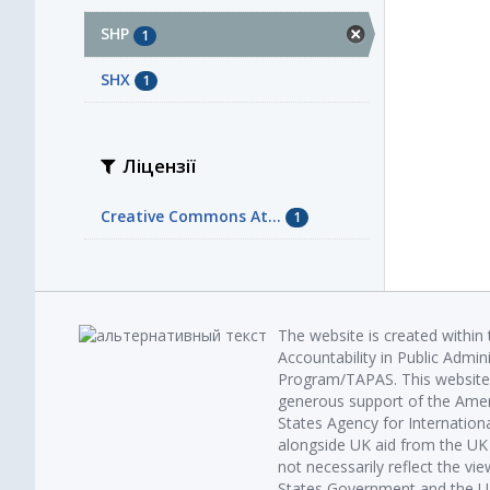
SHP
1
SHX
1
Ліцензії
Creative Commons At...
1
The website is created within
Accountability in Public Admin
Program/TAPAS. This website 
generous support of the Amer
States Agency for Internatio
alongside UK aid from the U
not necessarily reflect the vi
States Government and the UK 