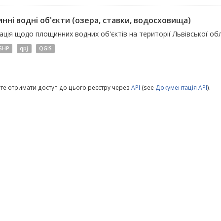
нні водні об'єкти (озера, ставки, водосховища)
ція щодо площинних водних об'єктів на території Львівської обл
SHP
qpj
QGIS
те отримати доступ до цього реєстру через
API
(see
Документація API
).