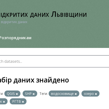
відкритих даних Львівщини
 відкритих даних
Розпорядникам
абір даних знайдено
и:
QGIS
SHP
Теги:
водосховище
озеро
ок
РГТВ