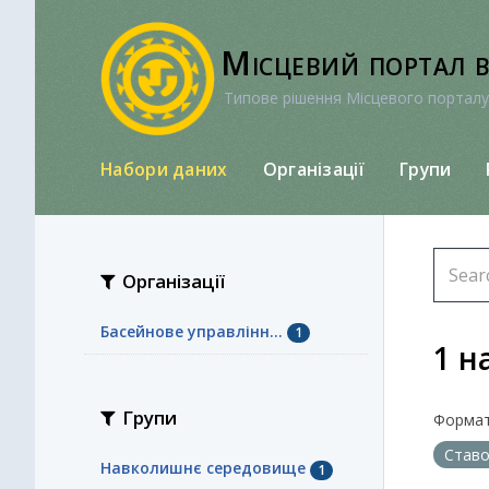
Перейти
до
Місцевий портал 
вмісту
Типове рішення Місцевого порталу
Набори даних
Організації
Групи
Організації
Басейнове управлінн...
1
1 н
Групи
Формат
Став
Навколишнє середовище
1