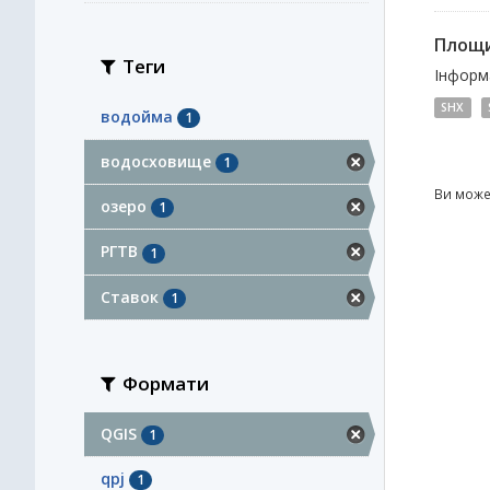
Площи
Теги
Інформа
SHX
водойма
1
водосховище
1
Ви може
озеро
1
РГТВ
1
Ставок
1
Формати
QGIS
1
qpj
1