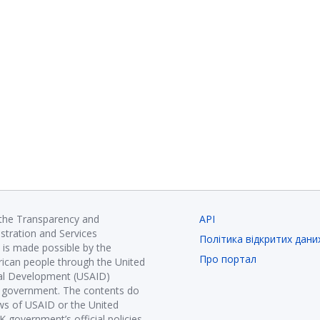
 the Transparency and
API
istration and Services
Політика відкритих дани
is made possible by the
Про портал
ican people through the United
nal Development (USAID)
K government. The contents do
ews of USAID or the United
government’s official policies.