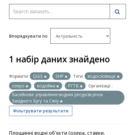
Впорядкувати по
1 набір даних знайдено
Формати:
QGIS
SHP
Теги:
водосховище
озеро
водойма
РГТВ
Організації :
Басейнове управління водних ресурсів річок
Західного Бугу та Сяну
Фільтрувати результати
Площинні водні об'єкти (озера, ставки,