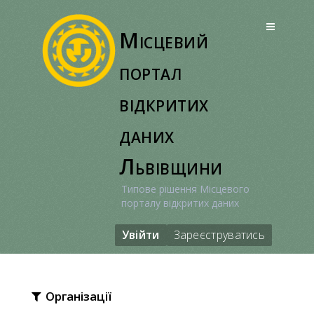
Перейти
до
Місцевий
вмісту
портал
відкритих
даних
Львівщини
Типове рішення Місцевого
порталу відкритих даних
Увійти
Зареєструватись
Організації