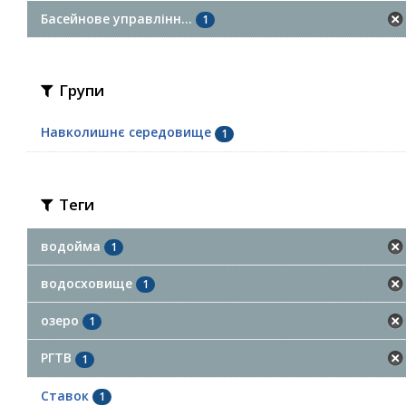
Басейнове управлінн...
1
Групи
Навколишнє середовище
1
Теги
водойма
1
водосховище
1
озеро
1
РГТВ
1
Ставок
1