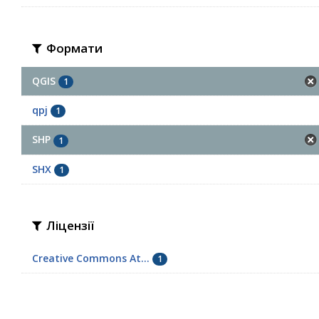
Формати
QGIS
1
qpj
1
SHP
1
SHX
1
Ліцензії
Creative Commons At...
1