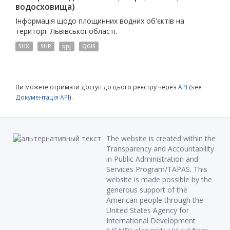
водосховища)
Інформація щодо площинних водних об'єктів на
території Львівської області.
SHX
SHP
qpj
QGIS
Ви можете отримати доступ до цього реєстру через
API
(see
Документація API
).
The website is created within the
Transparency and Accountability
in Public Administration and
Services Program/TAPAS. This
website is made possible by the
generous support of the
American people through the
United States Agency for
International Development