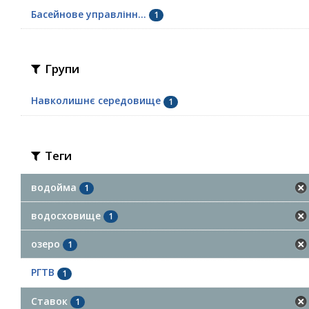
Басейнове управлінн...
1
Групи
Навколишнє середовище
1
Теги
водойма
1
водосховище
1
озеро
1
РГТВ
1
Ставок
1