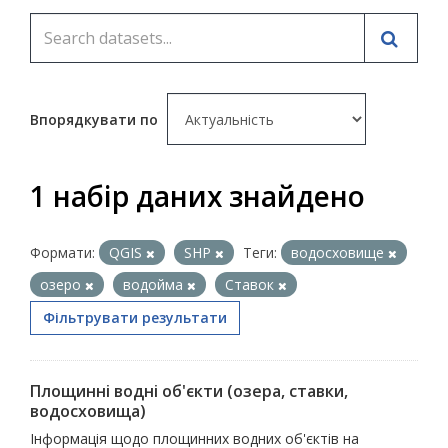
Впорядкувати по
1 набір даних знайдено
Формати:
QGIS
SHP
Теги:
водосховище
озеро
водойма
Ставок
Фільтрувати результати
Площинні водні об'єкти (озера, ставки,
водосховища)
Інформація щодо площинних водних об'єктів на