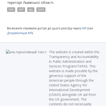
території Львівської області.
SHX
SHP
qpj
QGIS
Ви можете отримати доступ до цього реєстру через
API
(see
Документація API
).
The website is created within the
Transparency and Accountability
in Public Administration and
Services Program/TAPAS. This
website is made possible by the
generous support of the
American people through the
United States Agency for
International Development
(USAID) alongside UK aid from
the UK government. The
contents do not necessarily