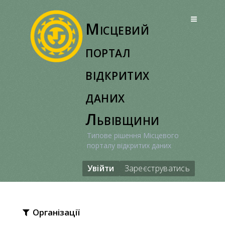
Перейти
до
Місцевий
вмісту
портал
відкритих
даних
Львівщини
Типове рішення Місцевого
порталу відкритих даних
Увійти
Зареєструватись
Організації