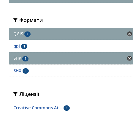
Формати
QGIS
1
qpj
1
SHP
1
SHX
1
Ліцензії
Creative Commons At...
1