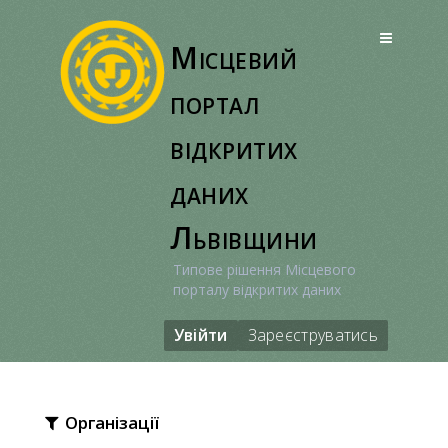
Перейти
до
Місцевий
вмісту
портал
відкритих
даних
Львівщини
Типове рішення Місцевого
порталу відкритих даних
Увійти
Зареєструватись
Організації