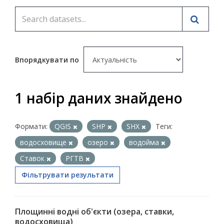
Впорядкувати по
1 набір даних знайдено
Формати:
QGIS
SHP
SHX
Теги:
водосховище
озеро
водойма
Ставок
РГТВ
Фільтрувати результати
Площинні водні об'єкти (озера, ставки,
водосховища)