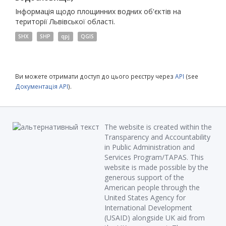
Інформація щодо площинних водних об'єктів на
території Львівської області.
SHX
SHP
qpj
QGIS
Ви можете отримати доступ до цього реєстру через
API
(see
Документація API
).
The website is created within the
Transparency and Accountability
in Public Administration and
Services Program/TAPAS. This
website is made possible by the
generous support of the
American people through the
United States Agency for
International Development
(USAID) alongside UK aid from