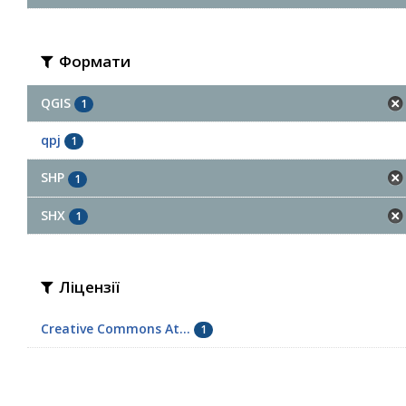
Формати
QGIS
1
qpj
1
SHP
1
SHX
1
Ліцензії
Creative Commons At...
1