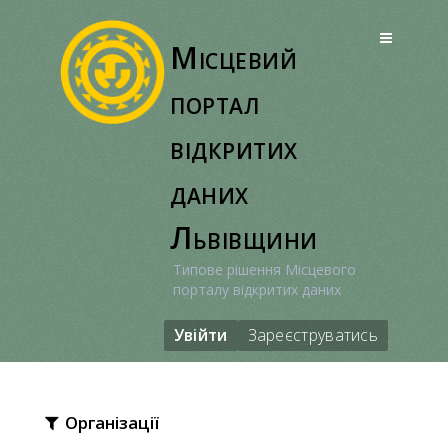
Перейти
до
Місцевий
вмісту
портал
відкритих
даних
Львівщини
Типове рішення Місцевого
порталу відкритих даних
Увійти
Зареєструватись
Організації