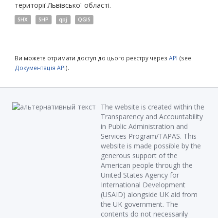
території Львівської області.
SHX
SHP
qpj
QGIS
Ви можете отримати доступ до цього реєстру через
API
(see
Документація API
).
The website is created within the
Transparency and Accountability
in Public Administration and
Services Program/TAPAS. This
website is made possible by the
generous support of the
American people through the
United States Agency for
International Development
(USAID) alongside UK aid from
the UK government. The
contents do not necessarily