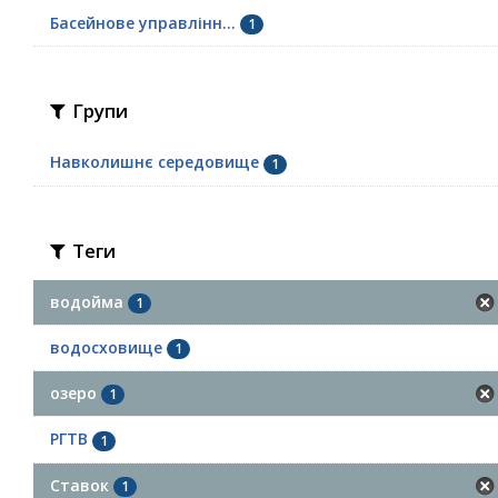
Басейнове управлінн...
1
Групи
Навколишнє середовище
1
Теги
водойма
1
водосховище
1
озеро
1
РГТВ
1
Ставок
1