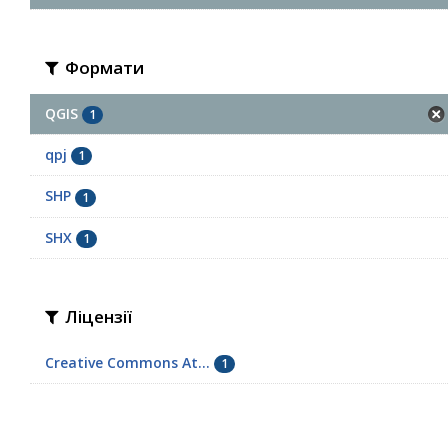
Формати
QGIS
1
qpj
1
SHP
1
SHX
1
Ліцензії
Creative Commons At...
1