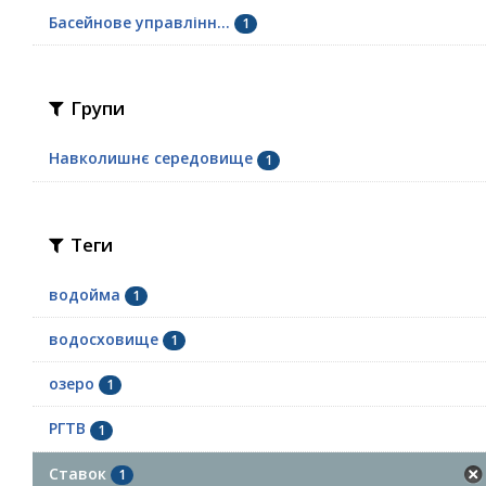
Басейнове управлінн...
1
Групи
Навколишнє середовище
1
Теги
водойма
1
водосховище
1
озеро
1
РГТВ
1
Ставок
1