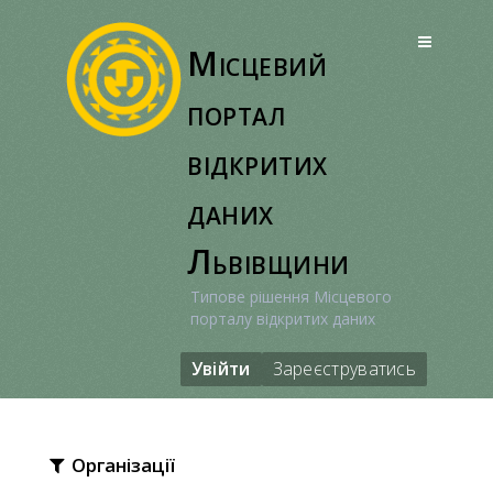
Перейти
до
Місцевий
вмісту
портал
відкритих
даних
Львівщини
Типове рішення Місцевого
порталу відкритих даних
Увійти
Зареєструватись
Організації