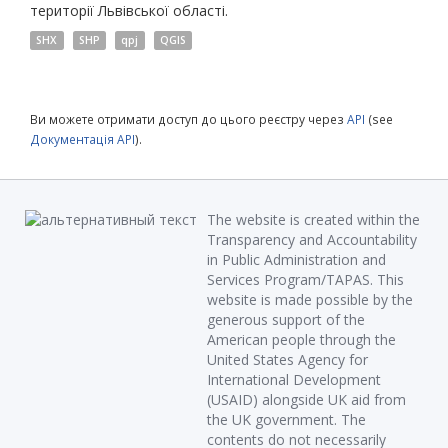
території Львівської області.
SHX
SHP
qpj
QGIS
Ви можете отримати доступ до цього реєстру через
API
(see
Документація API
).
The website is created within the
Transparency and Accountability
in Public Administration and
Services Program/TAPAS. This
website is made possible by the
generous support of the
American people through the
United States Agency for
International Development
(USAID) alongside UK aid from
the UK government. The
contents do not necessarily