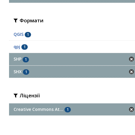
Формати
QGIS
1
qpj
1
SHP
1
SHX
1
Ліцензії
Creative Commons At...
1