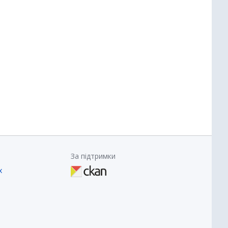
За підтримки
х