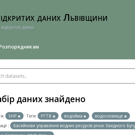
відкритих даних Львівщини
 відкритих даних
Розпорядникам
абір даних знайдено
и:
SHP
Теги:
РГТВ
водойма
водосховище
ції :
Басейнове управління водних ресурсів річок Західного Буг