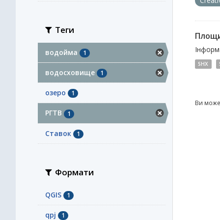
Creat
Теги
Площи
Інформа
водойма
1
SHX
водосховище
1
озеро
1
Ви може
РГТВ
1
Ставок
1
Формати
QGIS
1
qpj
1