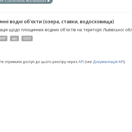
ive Commons Attribution
нні водні об'єкти (озера, ставки, водосховища)
ція щодо площинних водних об'єктів на території Львівської обл
SHP
qpj
QGIS
те отримати доступ до цього реєстру через
API
(see
Документація API
).