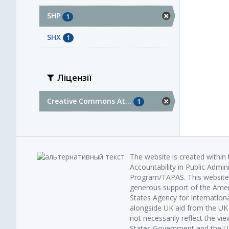
SHP
1
SHX
1
Ліцензії
Creative Commons At...
1
The website is created within
Accountability in Public Admin
Program/TAPAS. This website 
generous support of the Amer
States Agency for Internatio
alongside UK aid from the U
not necessarily reflect the vi
States Government and the UK 