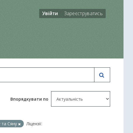
Увійти
Зареєструватись
Впорядкувати по
у та Сяну
Ліцензії: