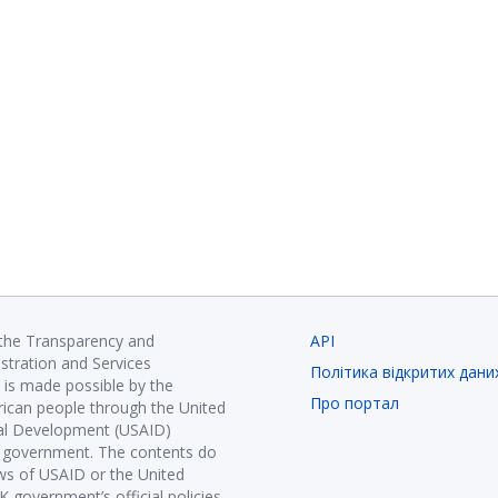
 the Transparency and
API
istration and Services
Політика відкритих дани
is made possible by the
Про портал
ican people through the United
nal Development (USAID)
K government. The contents do
ews of USAID or the United
government’s official policies.