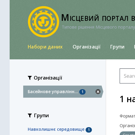
Перейти
до
Місцевий портал 
вмісту
Типове рішення Місцевого порталу
Набори даних
Організації
Групи
Організації
Басейнове управлінн...
1
1 н
Групи
Формат
Організа
Навколишнє середовище
1